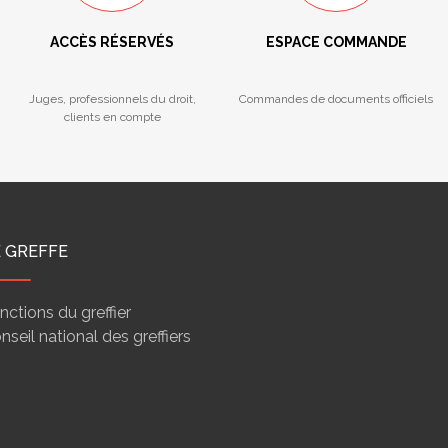
ACCÈS RÉSERVÉS
ESPACE COMMANDE
Juges, professionnels du droit,
Commandes de documents officiels
clients en compte
E GREFFE
nctions du greffier
nseil national des greffiers