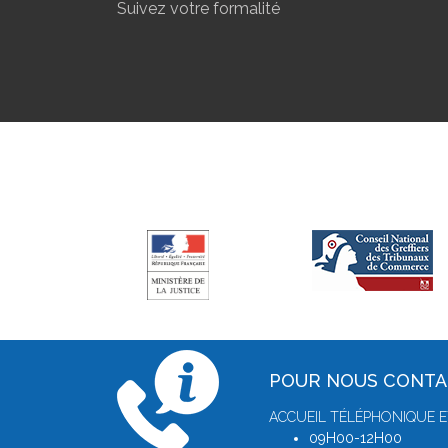
Suivez votre formalité
POUR NOUS CONT
ACCUEIL TÉLÉPHONIQUE E
09H00-12H00