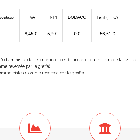
postaux
TVA
INPI
BODACC
Tarif (TTC)
8,45 €
5,9 €
0 €
56,61 €
20
du ministre de l'économie et des finances et du ministre de la justice
omme reversée par le greffe)
 Commerciales
(somme reversée par le greffe)