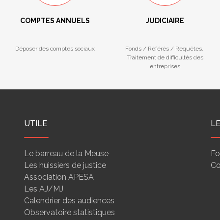
COMPTES ANNUELS
JUDICIAIRE
Déposer des comptes sociaux
Fonds / Référés / Requêtes.
Traitement de difficultés des
entreprises
UTILE
L
Le barreau de la Meuse
Fo
Les huissiers de justice
Co
Association APESA
Les AJ/MJ
Calendrier des audiences
Observatoire statistiques