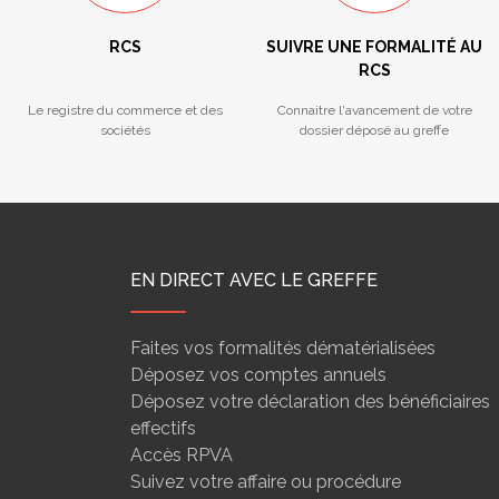
RCS
SUIVRE UNE FORMALITÉ AU
RCS
Le registre du commerce et des
Connaitre l'avancement de votre
sociétés
dossier déposé au greffe
EN DIRECT AVEC LE GREFFE
Faites vos formalités dématérialisées
Déposez vos comptes annuels
Déposez votre déclaration des bénéficiaires
effectifs
Accès RPVA
Suivez votre affaire ou procédure