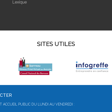
Lexique
SITES UTILES
ACTER
T ACCUEIL PUBLIC DU LUNDI AU VENDREDI :