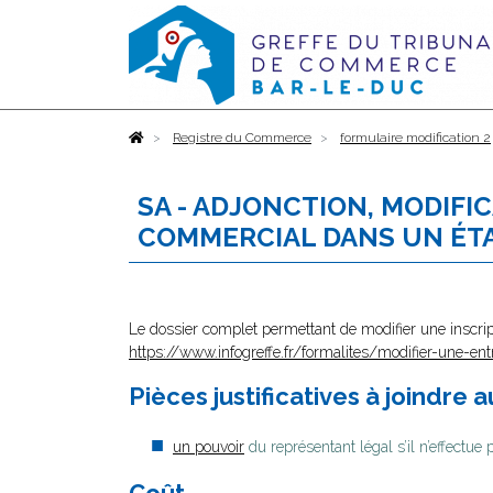
Accueil
Registre du Commerce
formulaire modification 2
SA - ADJONCTION, MODIF
COMMERCIAL DANS UN ÉTA
Le dossier complet permettant de modifier une inscrip
https://www.infogreffe.fr/formalites/modifier-une-ent
Pièces justificatives à joindre 
un pouvoir
du représentant légal s’il n’effectue