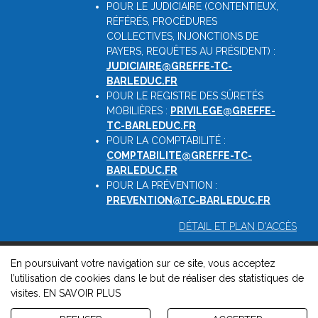
POUR LE JUDICIAIRE (CONTENTIEUX,
RÉFÉRÉS, PROCÉDURES
COLLECTIVES, INJONCTIONS DE
PAYERS, REQUÊTES AU PRÉSIDENT) :
JUDICIAIRE@GREFFE-TC-
BARLEDUC.FR
POUR LE REGISTRE DES SÛRETÉS
MOBILIÈRES :
PRIVILEGE@GREFFE-
TC-BARLEDUC.FR
POUR LA COMPTABILITÉ :
COMPTABILITE@GREFFE-TC-
BARLEDUC.FR
POUR LA PRÉVENTION :
PREVENTION@TC-BARLEDUC.FR
DÉTAIL ET PLAN D'ACCÈS
En poursuivant votre navigation sur ce site, vous acceptez
© 2026, Greffe du Tribunal de Commerce de Barleduc -
l’utilisation de cookies dans le but de réaliser des statistiques de
Mentions légales
-
Contact
-
Gestion des cookies
-
Politique de
visites.
EN SAVOIR PLUS
confidentialité et de cookies
Version : 1.8.1