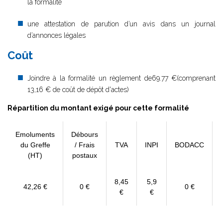
la formalité
une attestation de parution d’un avis dans un journal
d’annonces légales
Coût
Joindre à la formalité un règlement de69.77 €(comprenant
13,16 € de coût de dépôt d'actes)
Répartition du montant exigé pour cette formalité
Emoluments
Débours
du Greffe
/ Frais
TVA
INPI
BODACC
(HT)
postaux
8,45
5,9
42,26 €
0 €
0 €
€
€