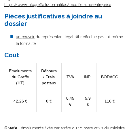
https://www.infogreffe.fr/formalites/modifier-une-entreprise
Pièces justificatives à joindre au
dossier
un pouvoir
du représentant légal s’il n’effectue pas lui-même
la formalité
Coût
Emoluments
Débours
du Greffe
/ Frais
TVA
INPI
BODACC
(HT)
postaux
8,45
5,9
42,26 €
0 €
116 €
€
€
Greffe :
émoluments fixés par
arrêté du 10 mars 2020
du ministre