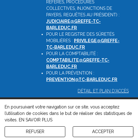
RÉFÉRÉS, PROCÉDURES
COLLECTIVES, INJONCTIONS DE
PAYERS, REQUÊTES AU PRÉSIDENT) :
JUDICIAIRE@GREFFE-TC-
BARLEDUC.FR
POUR LE REGISTRE DES SÛRETÉS
MOBILIÈRES :
PRIVILEGE@GREFFE-
TC-BARLEDUC.FR
POUR LA COMPTABILITÉ :
COMPTABILITE@GREFFE-TC-
BARLEDUC.FR
POUR LA PRÉVENTION :
PREVENTION@TC-BARLEDUC.FR
DÉTAIL ET PLAN D'ACCÈS
En poursuivant votre navigation sur ce site, vous acceptez
© 2026, Greffe du Tribunal de Commerce de Barleduc -
l’utilisation de cookies dans le but de réaliser des statistiques de
Mentions légales
-
Contact
-
Gestion des cookies
-
Politique de
visites.
EN SAVOIR PLUS
confidentialité et de cookies
Version : 1.8.1
REFUSER
ACCEPTER