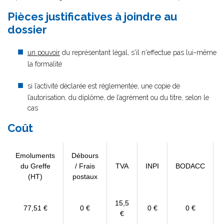
Pièces justificatives à joindre au
dossier
un pouvoir
du représentant légal, s'il n'effectue pas lui-même
la formalité
si l’activité déclarée est réglementée, une copie de
l’autorisation, du diplôme, de l’agrément ou du titre, selon le
cas
Coût
Emoluments
Débours
du Greffe
/ Frais
TVA
INPI
BODACC
(HT)
postaux
15,5
77,51 €
0 €
0 €
0 €
€