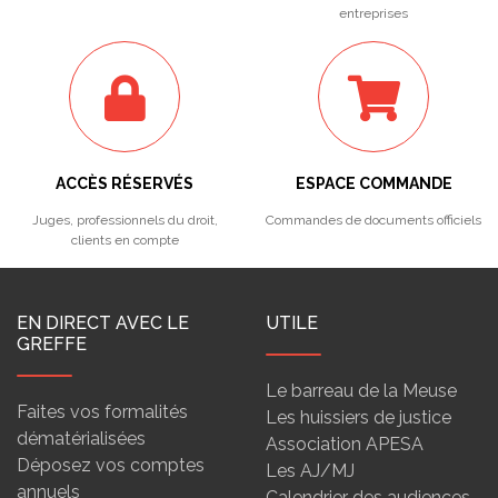
entreprises
ACCÈS RÉSERVÉS
ESPACE COMMANDE
Juges, professionnels du droit,
Commandes de documents officiels
clients en compte
EN DIRECT AVEC LE
UTILE
GREFFE
Le barreau de la Meuse
Faites vos formalités
Les huissiers de justice
dématérialisées
Association APESA
Déposez vos comptes
Les AJ/MJ
annuels
Calendrier des audiences