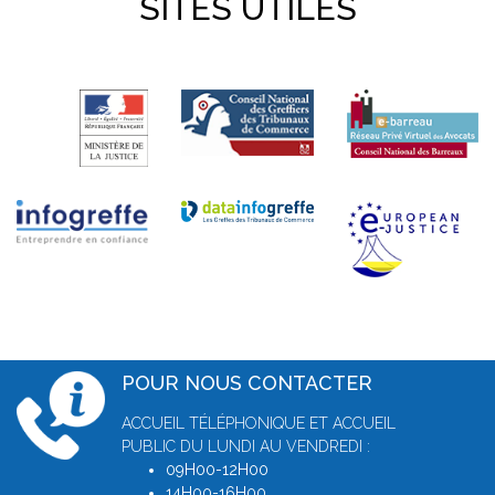
SITES UTILES
POUR NOUS CONTACTER
ACCUEIL TÉLÉPHONIQUE ET ACCUEIL
PUBLIC DU LUNDI AU VENDREDI :
09H00-12H00
14H00-16H00