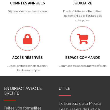
COMPTES ANNUELS
JUDICIAIRE
Déposer des comptes sociaux
Fonds / Référés / Requêtes.
Traitement de difficultés des
entreprises
ACCÈS RÉSERVÉS
ESPACE COMMANDE
Juges, professionnels du droit,
Commandes de documents officiels
clients en compte
EN DIRECT AVEC LE
UTILE
GREFFE
Le barreau de la Meuse
Faites vos formalités
Les huissiers de justice