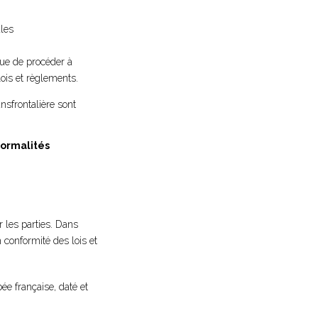
ales
vue de procéder à
lois et règlements.
nsfrontalière sont
formalités
r les parties. Dans
n conformité des lois et
e française, daté et