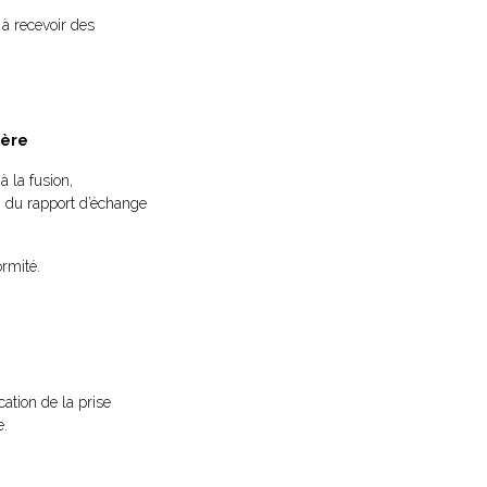
 à recevoir des
ière
à la fusion,
n du rapport d’échange
ormité.
cation de la prise
e.