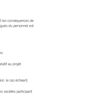
ant les conséquences de
élégués du personnel est
es.
latif au projet
on, le cas échéant;
s sociétés participant