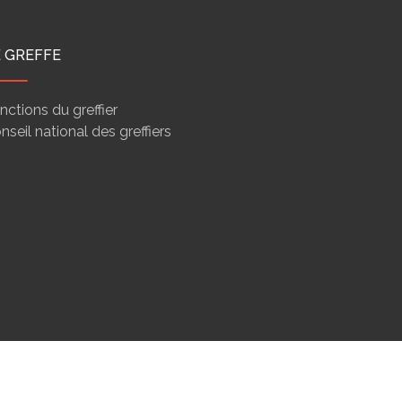
E GREFFE
nctions du greffier
nseil national des greffiers