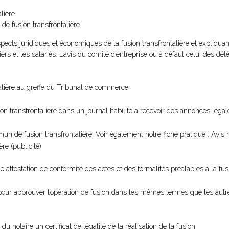
lière.
 de fusion transfrontalière
 aspects juridiques et économiques de la fusion transfrontalière et expliqu
iers et les salariés. L’avis du comité d’entreprise ou à défaut celui des d
alière au greffe du Tribunal de commerce.
on transfrontalière dans un journal habilité à recevoir des annonces légal
n de fusion transfrontalière. Voir également notre fiche pratique : Avis re
re (publicité)
attestation de conformité des actes et des formalités préalables à la fusi
our approuver l’opération de fusion dans les mêmes termes que les autre
 notaire un certificat de légalité de la réalisation de la fusion