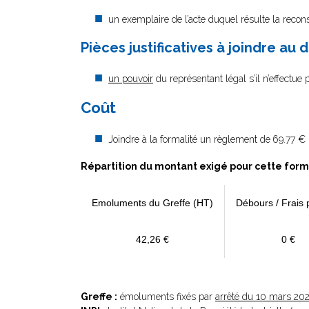
un exemplaire de l’acte duquel résulte la reconst
Pièces justificatives à joindre au 
un pouvoir
du représentant légal s’il n’effectue
Coût
Joindre à la formalité un règlement de
69.77 € 
Répartition du montant exigé pour cette form
Emoluments du Greffe (HT)
Débours / Frais 
42,26 €
0 €
Greffe :
émoluments fixés par
arrêté du 10 mars 20