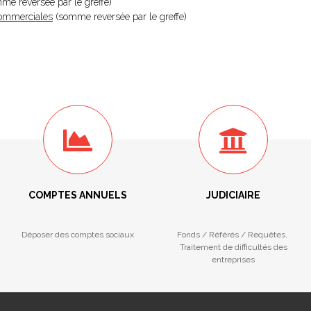
omme reversée par le greffe)
 Commerciales
(somme reversée par le greffe)
COMPTES ANNUELS
JUDICIAIRE
Déposer des comptes sociaux
Fonds / Référés / Requêtes.
Traitement de difficultés des
entreprises