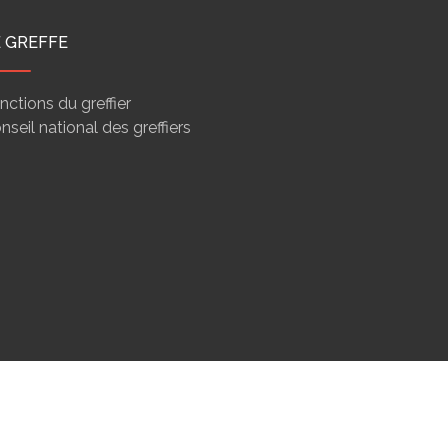
E GREFFE
nctions du greffier
nseil national des greffiers