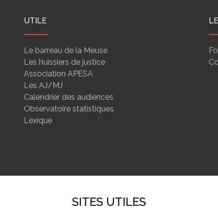
UTILE
L
Le barreau de la Meuse
Fo
Les huissiers de justice
Co
Association APESA
Les AJ/MJ
Calendrier des audiences
Observatoire statistiques
Lexique
SITES UTILES