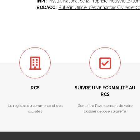
INPI :
Institut National de la Propriété Industrielle (s
BODACC :
Bulletin Officiel des Annonces Civiles et
RCS
SUIVRE UNE FORMALITÉ AU
RCS
Le registre du commerce et des
Connaitre l'avancement de votre
sociétés
dossier déposé au greffe