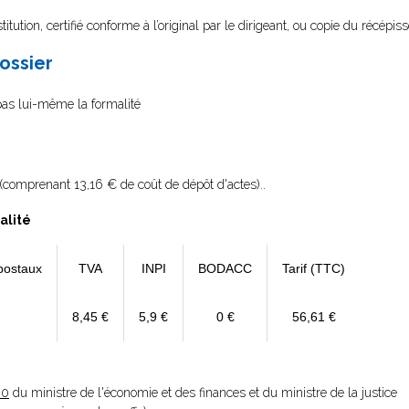
itution, certifié conforme à l’original par le dirigeant, ou copie du récépis
dossier
 pas lui-même la formalité
(comprenant 13,16 € de coût de dépôt d'actes)..
alité
postaux
TVA
INPI
BODACC
Tarif (TTC)
8,45 €
5,9 €
0 €
56,61 €
20
du ministre de l'économie et des finances et du ministre de la justice