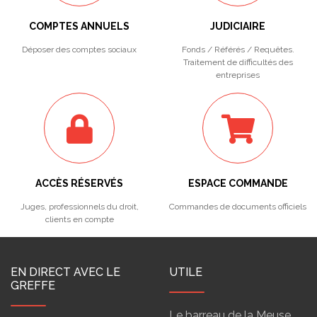
COMPTES ANNUELS
JUDICIAIRE
Déposer des comptes sociaux
Fonds / Référés / Requêtes.
Traitement de difficultés des
entreprises
ACCÈS RÉSERVÉS
ESPACE COMMANDE
Juges, professionnels du droit,
Commandes de documents officiels
clients en compte
EN DIRECT AVEC LE
UTILE
GREFFE
Le barreau de la Meuse