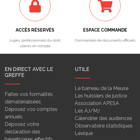
ACCÈS RÉSERVÉS
ESPACE COMMANDE
Juges, professionnels du droit,
Commandes de documents officiels
clients en compte
EN DIRECT AVEC LE
UTILE
GREFFE
Le barreau de la Meuse
Faites vos formalités
Les huissiers de justice
dématérialisées
Association APESA
Déposez vos comptes
Les AJ/MJ
annuels
Calendrier des audiences
Déposez votre
Observatoire statistiques
déclaration des
Lexique
bénéficiaires effectifs