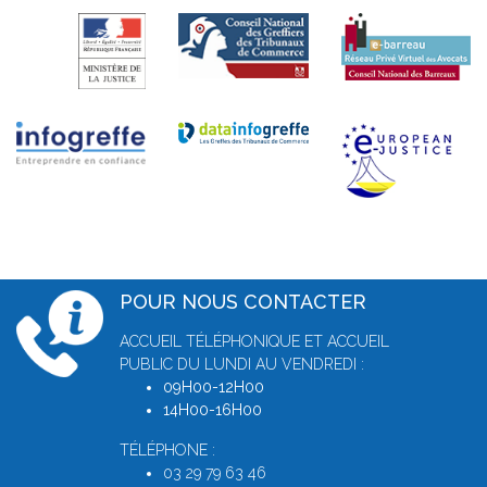
POUR NOUS CONTACTER
ACCUEIL TÉLÉPHONIQUE ET ACCUEIL
PUBLIC DU LUNDI AU VENDREDI :
09H00-12H00
14H00-16H00
TÉLÉPHONE :
03 29 79 63 46