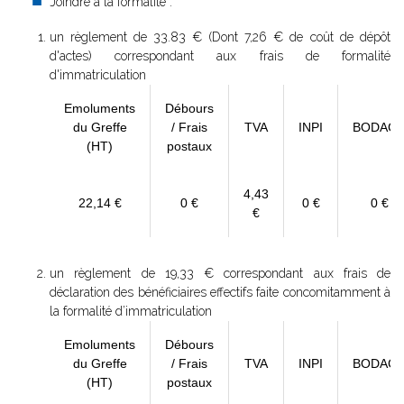
Joindre à la formalité :
un règlement de
33.83 € (Dont 7,26 € de coût de dépôt
d'actes) correspondant aux frais de formalité
d'immatriculation
Emoluments
Débours
du Greffe
/ Frais
TVA
INPI
BODAC
(HT)
postaux
4,43
22,14 €
0 €
0 €
0 €
€
un règlement de 19,33 € correspondant aux frais de
déclaration des bénéficiaires effectifs faite concomitamment à
la formalité d’immatriculation
Emoluments
Débours
du Greffe
/ Frais
TVA
INPI
BODAC
(HT)
postaux