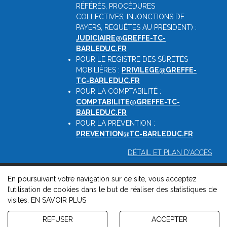
RÉFÉRÉS, PROCÉDURES
COLLECTIVES, INJONCTIONS DE
PAYERS, REQUÊTES AU PRÉSIDENT) :
JUDICIAIRE@GREFFE-TC-
BARLEDUC.FR
POUR LE REGISTRE DES SÛRETÉS
MOBILIÈRES :
PRIVILEGE@GREFFE-
TC-BARLEDUC.FR
POUR LA COMPTABILITÉ :
COMPTABILITE@GREFFE-TC-
BARLEDUC.FR
POUR LA PRÉVENTION :
PREVENTION@TC-BARLEDUC.FR
DÉTAIL ET PLAN D'ACCÈS
En poursuivant votre navigation sur ce site, vous acceptez
© 2026, Greffe du Tribunal de Commerce de Barleduc -
l’utilisation de cookies dans le but de réaliser des statistiques de
Mentions légales
-
Contact
-
Gestion des cookies
-
Politique de
visites.
EN SAVOIR PLUS
confidentialité et de cookies
Version : 1.8.1
REFUSER
ACCEPTER