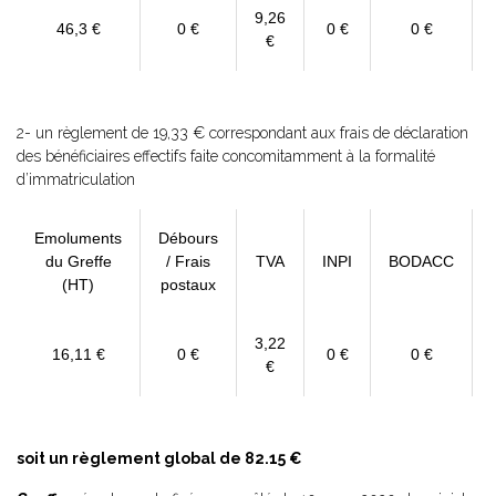
9,26
46,3 €
0 €
0 €
0 €
€
2- un règlement de 19,33 € correspondant aux frais de déclaration
des bénéficiaires effectifs faite concomitamment à la formalité
d’immatriculation
Emoluments
Débours
du Greffe
/ Frais
TVA
INPI
BODACC
(HT)
postaux
3,22
16,11 €
0 €
0 €
0 €
€
soit un règlement global de 82.15 €