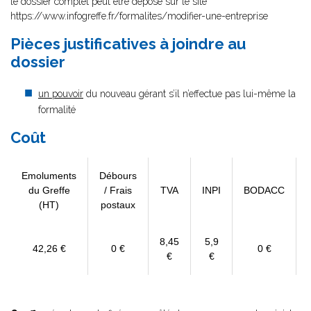
le dossier complet peut être déposé sur le site
https://www.infogreffe.fr/formalites/modifier-une-entreprise
Pièces justificatives à joindre au
dossier
un pouvoir
du nouveau gérant s’il n’effectue pas lui-même la
formalité
Coût
Emoluments
Débours
du Greffe
/ Frais
TVA
INPI
BODACC
(HT)
postaux
8,45
5,9
42,26 €
0 €
0 €
€
€