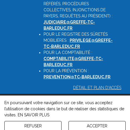
RÉFÉRÉS, PROCÉDURES
COLLECTIVES, INJONCTIONS DE
PAYERS, REQUÊTES AU PRÉSIDENT) :
JUDICIAIRE@GREFFE-TC-
BARLEDUC.FR
POUR LE REGISTRE DES SÛRETÉS
MOBILIÈRES :
PRIVILEGE@GREFFE-
TC-BARLEDUC.FR
POUR LA COMPTABILITÉ :
COMPTABILITE@GREFFE-TC-
BARLEDUC.FR
POUR LA PRÉVENTION :
PREVENTION@TC-BARLEDUC.FR
DÉTAIL ET PLAN D'ACCÈS
En poursuivant votre navigation sur ce site, vous acceptez
© 2026, Greffe du Tribunal de Commerce de Barleduc -
l’utilisation de cookies dans le but de réaliser des statistiques de
Mentions légales
-
Contact
-
Gestion des cookies
-
Politique de
visites.
EN SAVOIR PLUS
confidentialité et de cookies
Version : 1.8.1
REFUSER
ACCEPTER