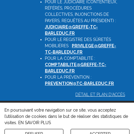
POUR LE JUDICIAIRE (CONTENTIEUX,
RÉFÉRÉS, PROCÉDURES
COLLECTIVES, INJONCTIONS DE
PAYERS, REQUÊTES AU PRÉSIDENT) :
JUDICIAIRE@GREFFE-TC-
BARLEDUC.FR
POUR LE REGISTRE DES SÛRETÉS
MOBILIÈRES :
PRIVILEGE@GREFFE-
TC-BARLEDUC.FR
POUR LA COMPTABILITÉ :
COMPTABILITE@GREFFE-TC-
BARLEDUC.FR
POUR LA PRÉVENTION :
PREVENTION@TC-BARLEDUC.FR
DÉTAIL ET PLAN D'ACCÈS
En poursuivant votre navigation sur ce site, vous acceptez
© 2026, Greffe du Tribunal de Commerce de Barleduc -
l’utilisation de cookies dans le but de réaliser des statistiques de
Mentions légales
-
Contact
-
Gestion des cookies
-
Politique de
visites.
EN SAVOIR PLUS
confidentialité et de cookies
Version : 1.8.1