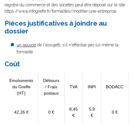
registre du commerce et des sociétés peut être déposé sur le site
https://www.infogreffe.fr/formalites/modifier-une-entreprise
Pièces justificatives à joindre au
dossier
un pouvoir
de l'assujetti, s'il n'effectue pas lui-même la
formalité
Coût
Emoluments
Débours
du Greffe
/ Frais
TVA
INPI
BODACC
(HT)
postaux
8,45
5,9
42,26 €
0 €
0 €
€
€