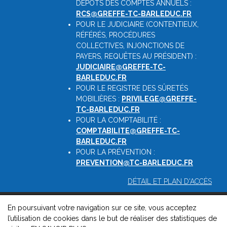
DÉPÔTS DES COMPTES ANNUELS :
RCS@GREFFE-TC-BARLEDUC.FR
POUR LE JUDICIAIRE (CONTENTIEUX,
RÉFÉRÉS, PROCÉDURES
COLLECTIVES, INJONCTIONS DE
PAYERS, REQUÊTES AU PRÉSIDENT) :
JUDICIAIRE@GREFFE-TC-
BARLEDUC.FR
POUR LE REGISTRE DES SÛRETÉS
MOBILIÈRES :
PRIVILEGE@GREFFE-
TC-BARLEDUC.FR
POUR LA COMPTABILITÉ :
COMPTABILITE@GREFFE-TC-
BARLEDUC.FR
POUR LA PRÉVENTION :
PREVENTION@TC-BARLEDUC.FR
DÉTAIL ET PLAN D'ACCÈS
En poursuivant votre navigation sur ce site, vous acceptez
© 2026, Greffe du Tribunal de Commerce de Barleduc -
l’utilisation de cookies dans le but de réaliser des statistiques de
Mentions légales
-
Contact
-
Gestion des cookies
-
Politique de