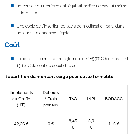
un pouvoir
du représentant légal s’il n’effectue pas lui même
la formalité
Une copie de l'insertion de l'avis de modification paru dans
un journal d'annonces légales
Coût
Joindre à la formalité un règlement de
185.77 € (comprenant
13,16 € de coût de dépôt d'actes).
Répartition du montant exigé pour cette formalité
Emoluments
Débours
du Greffe
/ Frais
TVA
INPI
BODACC
(HT)
postaux
8,45
5,9
42,26 €
0 €
116 €
€
€