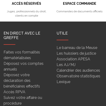
ACCÈS RÉSERVÉS
ESPACE COMMANDE
Juges, professionnels du droit,
Commandes de documents officiels
clients en compte
EN DIRECT AVEC LE
UTILE
GREFFE
Le barreau de la Meuse
Faites vos formalités
Les huissiers de justice
dématérialisées
Association APESA
Déposez vos comptes
Les AJ/MJ
annuels
Calendrier des audiences
Déposez votre
Observatoire statistiques
déclaration des
Lexique
bénéficiaires effectifs
Accès RPVA
Suivez votre affaire ou
procédure