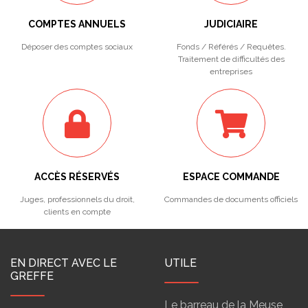
COMPTES ANNUELS
JUDICIAIRE
Déposer des comptes sociaux
Fonds / Référés / Requêtes.
Traitement de difficultés des
entreprises
ACCÈS RÉSERVÉS
ESPACE COMMANDE
Juges, professionnels du droit,
Commandes de documents officiels
clients en compte
EN DIRECT AVEC LE
UTILE
GREFFE
Le barreau de la Meuse