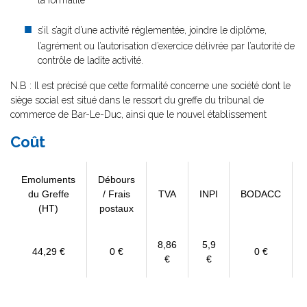
la formalité
s’il s’agit d’une activité réglementée, joindre le diplôme,
l’agrément ou l’autorisation d’exercice délivrée par l’autorité de
contrôle de ladite activité.
N.B : Il est précisé que cette formalité concerne une société dont le
siège social est situé dans le ressort du greffe du tribunal de
commerce de Bar-Le-Duc, ainsi que le nouvel établissement
Coût
Emoluments
Débours
du Greffe
/ Frais
TVA
INPI
BODACC
(HT)
postaux
8,86
5,9
44,29 €
0 €
0 €
€
€