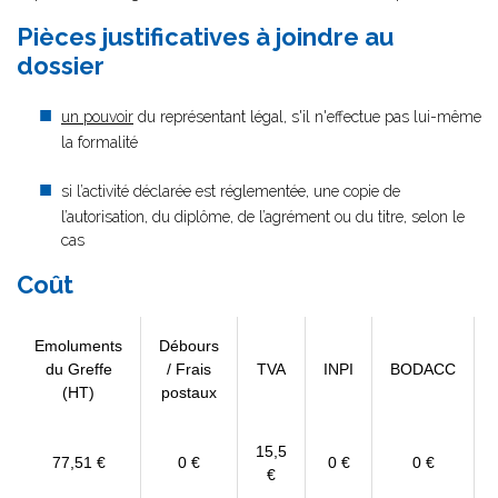
Pièces justificatives à joindre au
dossier
un pouvoir
du représentant légal, s'il n'effectue pas lui-même
la formalité
si l’activité déclarée est réglementée, une copie de
l’autorisation, du diplôme, de l’agrément ou du titre, selon le
cas
Coût
Emoluments
Débours
du Greffe
/ Frais
TVA
INPI
BODACC
(HT)
postaux
15,5
77,51 €
0 €
0 €
0 €
€