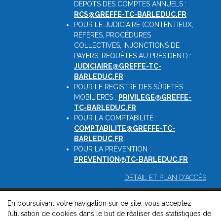
DÉPÔTS DES COMPTES ANNUELS :
RCS@GREFFE-TC-BARLEDUC.FR
POUR LE JUDICIAIRE (CONTENTIEUX,
RÉFÉRÉS, PROCÉDURES
COLLECTIVES, INJONCTIONS DE
PAYERS, REQUÊTES AU PRÉSIDENT) :
JUDICIAIRE@GREFFE-TC-
BARLEDUC.FR
POUR LE REGISTRE DES SÛRETÉS
MOBILIÈRES :
PRIVILEGE@GREFFE-
TC-BARLEDUC.FR
POUR LA COMPTABILITÉ :
COMPTABILITE@GREFFE-TC-
BARLEDUC.FR
POUR LA PRÉVENTION :
PREVENTION@TC-BARLEDUC.FR
DÉTAIL ET PLAN D'ACCÈS
En poursuivant votre navigation sur ce site, vous acceptez
© 2026, Greffe du Tribunal de Commerce de Barleduc -
l’utilisation de cookies dans le but de réaliser des statistiques de
Mentions légales
-
Contact
-
Gestion des cookies
-
Politique de