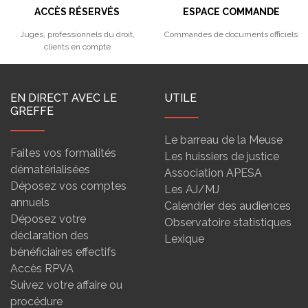
ACCÈS RÉSERVÉS
ESPACE COMMANDE
Juges, professionnels du droit,
Commandes de documents officiels
clients en compte
EN DIRECT AVEC LE
UTILE
GREFFE
Le barreau de la Meuse
Faites vos formalités
Les huissiers de justice
dématérialisées
Association APESA
Déposez vos comptes
Les AJ/MJ
annuels
Calendrier des audiences
Déposez votre
Observatoire statistiques
déclaration des
Lexique
bénéficiaires effectifs
Accès RPVA
Suivez votre affaire ou
procédure