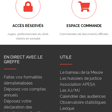
ACCÈS RÉSERVÉS
ESPACE COMMANDE
Juges, professionnels du droit,
Commandes de documents officiels
clients en compte
EN DIRECT AVEC LE
UTILE
GREFFE
Le barreau de la Meuse
Faites vos formalités
Les huissiers de justice
dématérialisées
Association APESA
Déposez vos comptes
Les AJ/MJ
annuels
Calendrier des audiences
Déposez votre
Observatoire statistiques
déclaration des
Lexique