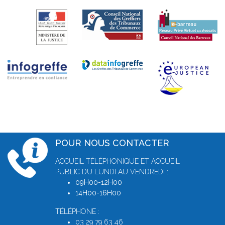
POUR NOUS CONTACTER
ACCUEIL TÉLÉPHONIQUE ET ACCUEIL
PUBLIC DU LUNDI AU VENDREDI :
09H00-12H00
14H00-16H00
TÉLÉPHONE :
03 29 79 63 46